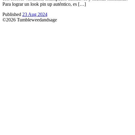
Para lograr un look pin up auténtico, es […]
Published
23 Aug 2024
©2026 Tumbleweedandsage